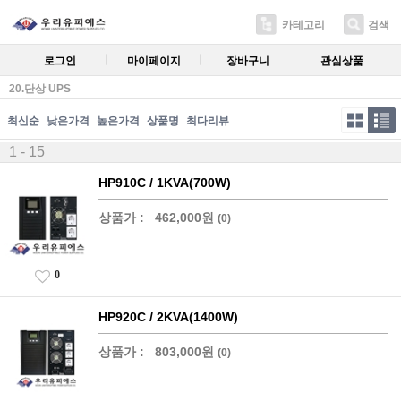
카테고리
검색
로그인
마이페이지
장바구니
관심상품
20.단상 UPS
최신순
낮은가격
높은가격
상품명
최다리뷰
1 - 15
HP910C / 1KVA(700W)
상품가 :
462,000원
(0)
0
HP920C / 2KVA(1400W)
상품가 :
803,000원
(0)