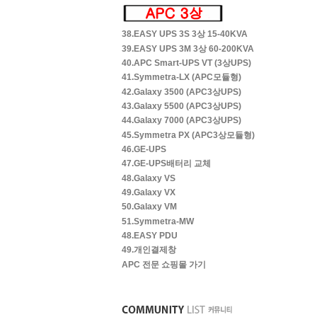
38.EASY UPS 3S 3상 15-40KVA
39.EASY UPS 3M 3상 60-200KVA
40.APC Smart-UPS VT (3상UPS)
41.Symmetra-LX (APC모듈형)
42.Galaxy 3500 (APC3상UPS)
43.Galaxy 5500 (APC3상UPS)
44.Galaxy 7000 (APC3상UPS)
45.Symmetra PX (APC3상모듈형)
46.GE-UPS
47.GE-UPS배터리 교체
48.Galaxy VS
49.Galaxy VX
50.Galaxy VM
51.Symmetra-MW
48.EASY PDU
49.개인결제창
APC 전문 쇼핑몰 가기