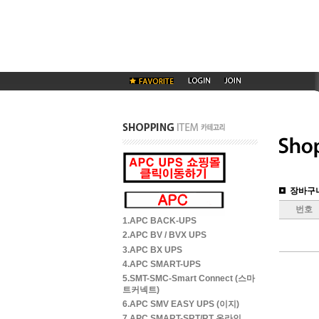
장바구
번호
1.APC BACK-UPS
2.APC BV / BVX UPS
3.APC BX UPS
4.APC SMART-UPS
5.SMT-SMC-Smart Connect (스마
트커넥트)
6.APC SMV EASY UPS (이지)
7.APC SMART-SRT/RT 온라인